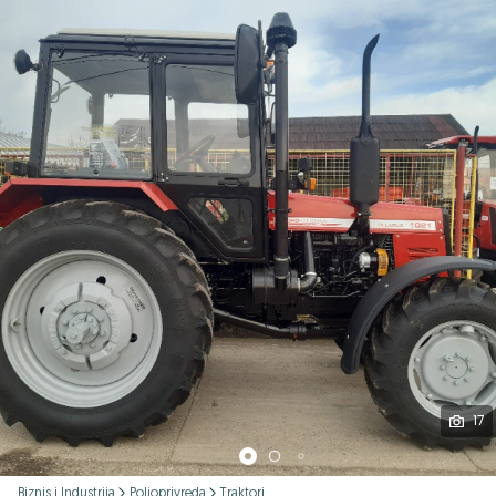
Podijeli
17
Biznis i Industrija
Poljoprivreda
Traktori