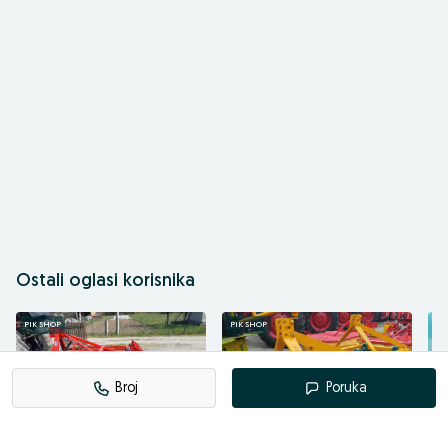
Ostali oglasi korisnika
PIK SHOP
PIK SHOP
PI
Broj
Poruka