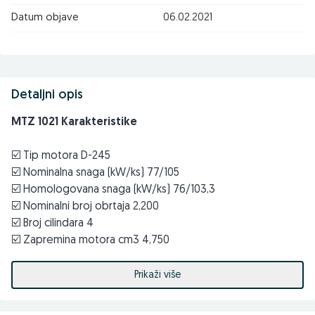
Datum objave
06.02.2021
Detaljni opis
MTZ 1021 Karakteristike
☑️ Tip motora D-245
☑️ Nominalna snaga (kW/ks) 77/105
☑️ Homologovana snaga (kW/ks) 76/103,3
☑️ Nominalni broj obrtaja 2,200
☑️ Broj cilindara 4
☑️ Zapremina motora cm3 4,750
☑️ Zapremina rezervoara (lit) 135
☑️ Broj stepeni prenosa napred/nazad 14/4
Prikaži više
☑️ Mjenjač Stalno mehanicki, stepenasti, sinhronizovan
☑️ Zadnje priključno vratilo 540/1,000