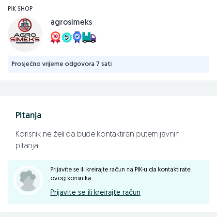
☑️ Moć podizanja (kg) 4,200
PIK SHOP
☑️ Prednji tockovi 360/70 R24
agrosimeks
☑️ Zadnji tockovi 16,9 R38
☑️ Prednji tegovi (kg) 360
☑️ Pojacana sasija
☑️ Monoblok hidraulika
Prosječno vrijeme odgovora 7 sati
☑️ Lift poteznica
☑️ GRAMMER sjedište
Pitanja
📱065/627-055
📱065/695-007
Korisnik ne želi da bude kontaktiran putem javnih
📱065/450-355
pitanja.
☎️055/371-222
📠055/371-154
Prijavite se ili kreirajte račun na PIK-u da kontaktirate
ovog korisnika.
agro-simeks.com
Prijavite se ili kreirajte račun
Pratite nas na Facebook-u