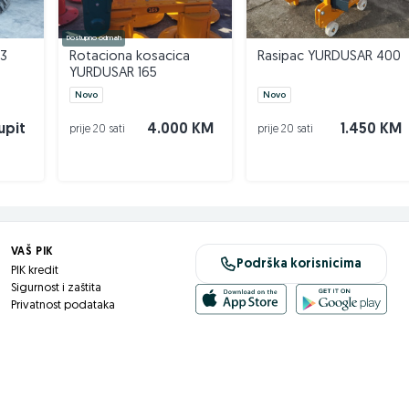
Dostupno odmah
.3
Rotaciona kosacica
Rasipac YURDUSAR 400
YURDUSAR 165
Novo
Novo
upit
4.000 KM
1.450 KM
prije 20 sati
prije 20 sati
VAŠ PIK
Podrška korisnicima
PIK kredit
Sigurnost i zaštita
Privatnost podataka