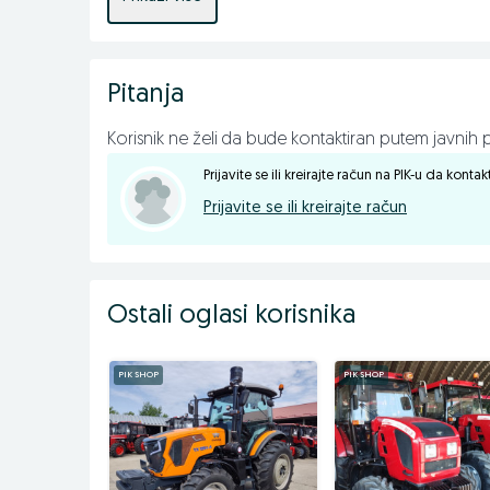
Sa kardanom
Pitanja
Hidraulični pomak
Korisnik ne želi da bude kontaktiran putem javnih p
Prijavite se ili kreirajte račun na PIK-u da konta
📱 065/695-007
Prijavite se ili kreirajte račun
📱 065/450-355.
☎️ 055/371-222
Ostali oglasi korisnika
📠 055/371-154
PIK SHOP
PIK SHOP
Pratite nas na Facebook-u