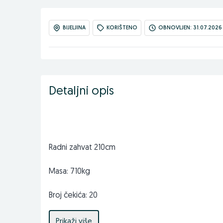
BIJELJINA
KORIŠTENO
OBNOVLJEN: 31.07.2026 
Detaljni opis
Radni zahvat 210cm
Masa: 710kg
Broj čekića: 20
Potrebna snaga traktora min: 55KS
Prikaži više