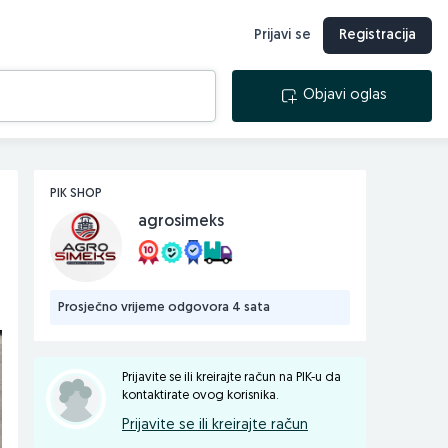
Prijavi se
Registracija
Objavi oglas
PIK SHOP
agrosimeks
Prosječno vrijeme odgovora 4 sata
Prijavite se ili kreirajte račun na PIK-u da
kontaktirate ovog korisnika.
Prijavite se ili kreirajte račun