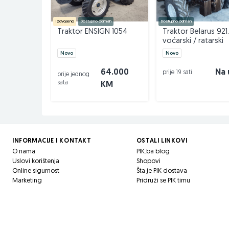
agro-simeks.com
Izdvojeno
Dostupno odmah
Dostupno odmah
Traktor ENSIGN 1054
Traktor Belarus 921
voćarski / ratarski
Novo
Novo
64.000
Na 
prije 19 sati
prije jednog
sata
KM
INFORMACIJE I KONTAKT
OSTALI LINKOVI
O nama
PIK.ba blog
Uslovi korištenja
Shopovi
Online sigurnost
Šta je PIK dostava
Marketing
Pridruži se PIK timu