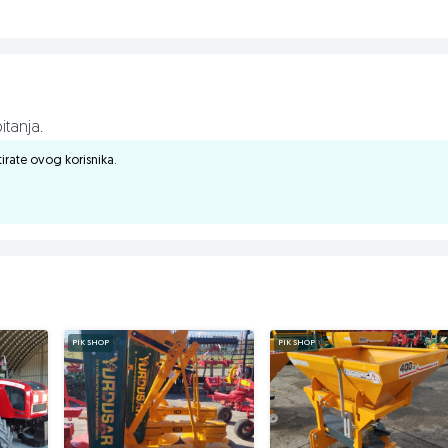
itanja.
ktirate ovog korisnika.
PIK SHOP
PIK SHOP