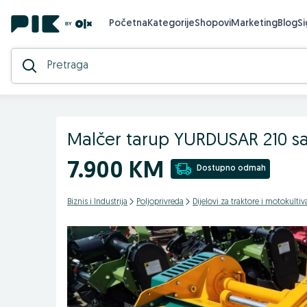
Početna
Kategorije
Shopovi
Marketing
Blog
S
Malčer tarup YURDUSAR 210 
7.900 KM
Dostupno odmah
Biznis i Industrija
Poljoprivreda
Dijelovi za traktore i motokultiv