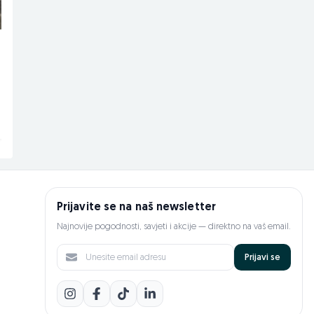
Dostupno odmah
Dostupno odmah
Plug ALPLER 3 ravnjak 14
Omotač bala nošeni
Novo
Novo
5.100 KM
Na upit
prije 20 sati
prije 20 sati
Prijavite se na naš newsletter
Najnovije pogodnosti, savjeti i akcije — direktno na vaš email.
Prijavi se