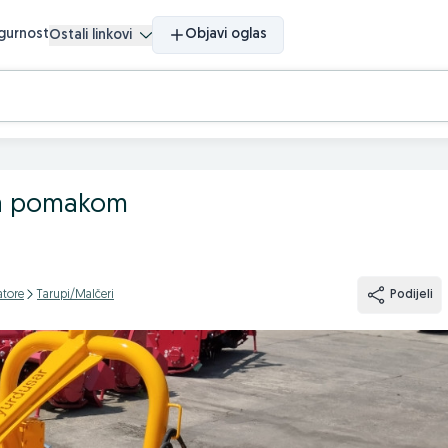
igurnost
Objavi oglas
Ostali linkovi
sa pomakom
atore
Tarupi/Malčeri
Podijeli