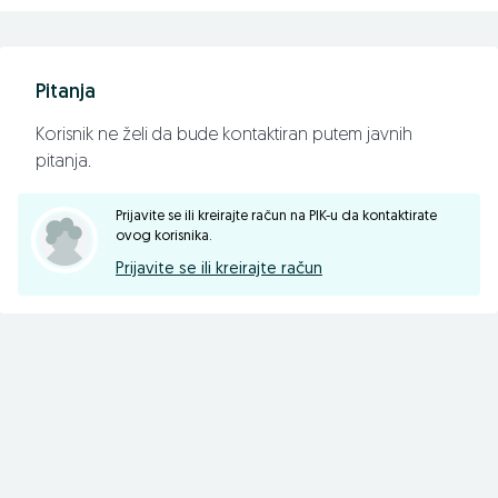
☎️ 055/371-222
📠 055/371-154
Pratite nas na facebook-u
Pitanja
agro-simeks.com
Korisnik ne želi da bude kontaktiran putem javnih
pitanja.
Prijavite se ili kreirajte račun na PIK-u da kontaktirate
ovog korisnika.
Prijavite se ili kreirajte račun