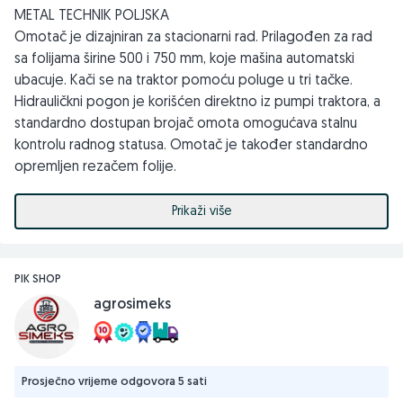
METAL TECHNIK POLJSKA
Omotač je dizajniran za stacionarni rad. Prilagođen za rad
sa folijama širine 500 i 750 mm, koje mašina automatski
ubacuje. Kači se na traktor pomoću poluge u tri tačke.
Hidrauličkni pogon je korišćen direktno iz pumpi traktora, a
standardno dostupan brojač omota omogućava stalnu
kontrolu radnog statusa. Omotač je također standardno
opremljen rezačem folije.
Tehnički podaci
Prikaži više
Maksimalna težina bale [kg] 800
Prečnik bale [mm] 1100-1300
Težina omota [kg] 320
PIK SHOP
Minimalna snaga traktora [kW] 30
agrosimeks
📱 065/695-007
📱 065/450-355
Prosječno vrijeme odgovora 5 sati