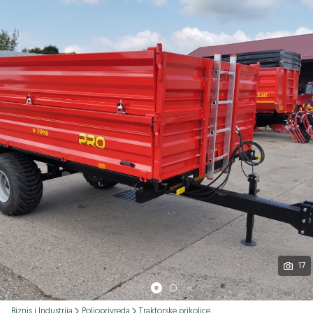
Podijeli
17
Biznis i Industrija
Poljoprivreda
Traktorske prikolice