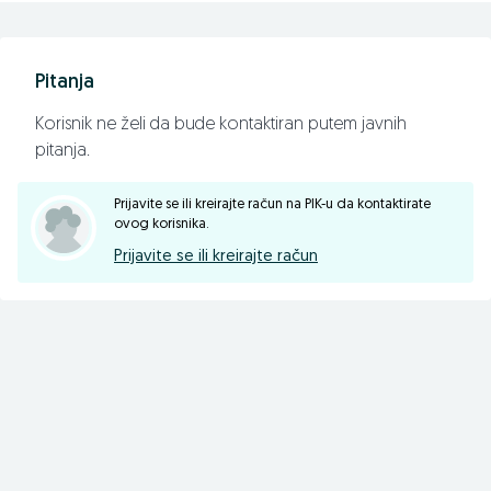
📠 055/371-154
Pratite nas na facebook-u
Pitanja
agro-simeks.com
Korisnik ne želi da bude kontaktiran putem javnih
pitanja.
Prijavite se ili kreirajte račun na PIK-u da kontaktirate
ovog korisnika.
Prijavite se ili kreirajte račun