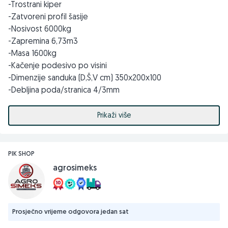
-Trostrani kiper
-Zatvoreni profil šasije
-Nosivost 6000kg
-Zapremina 6,73m3
-Masa 1600kg
-Kačenje podesivo po visini
-Dimenzije sanduka (D,Š,V cm) 350x200x100
-Debljina poda/stranica 4/3mm
-Bočno i zadnje donje otvaranje stranica bez srednjeg
stuba
Prikaži više
-Hidro kočnice
-Gume BKT ili OZKA 400/60-15.5 18 platana
-Parabolik gibnjevi
PIK SHOP
-Šuber
agrosimeks
-U crvenoj ili tamnozelenoj boji
📱 065/695-007
📱 065/450-355
Prosječno vrijeme odgovora jedan sat
☎️ 055/371-222