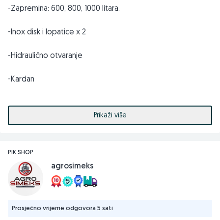
-Zapremina: 600, 800, 1000 litara.
-Inox disk i lopatice x 2
-Hidraulično otvaranje
-Kardan
-Cirada
Prikaži više
*600l 2200KM
*800l 2400KM
PIK SHOP
agrosimeks
*1000l 2750KM
Prosječno vrijeme odgovora 5 sati