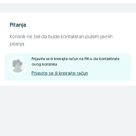
📱 065/695-007
📱 065/450-355
Pitanja
☎️ 055/371-222
Korisnik ne želi da bude kontaktiran putem javnih
📠 055/371-154
pitanja.
Prijavite se ili kreirajte račun na PIK-u da kontaktirate
ovog korisnika.
Pratite nas na facebook-u
Prijavite se ili kreirajte račun
agro-simeks.com