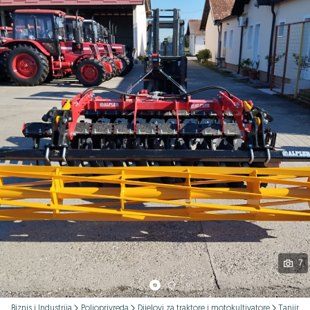
Podijeli
7
Biznis i Industrija
Poljoprivreda
Dijelovi za traktore i motokultivatore
Tanjirač