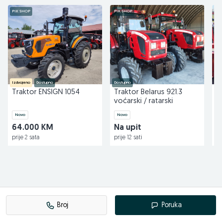
PIK SHOP
PIK SHOP
PI
Pratite nas na facebook-u
agro-simeks.com
Izdvojeno
Dostupno
Dostupno
Do
Traktor ENSIGN 1054
Traktor Belarus 921.3
R
voćarski / ratarski
Y
Novo
Novo
N
64.000 KM
Na upit
4
prije 2 sata
prije 12 sati
pr
Broj
Poruka