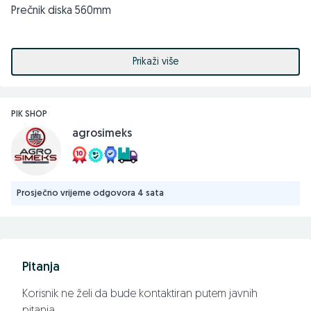
Prečnik diska 560mm
Udaljenost između greda 100cm
Prikaži više
Udaljenost između diskova 25cm
Težina 1300kg
PIK SHOP
agrosimeks
Potrebna snaga traktora 80-100KS
Model BDH24-560
Prosječno vrijeme odgovora 4 sata
Broj diskova 24
Radni zahvat 300cm
Pitanja
Prečnik diska 560mm
Korisnik ne želi da bude kontaktiran putem javnih