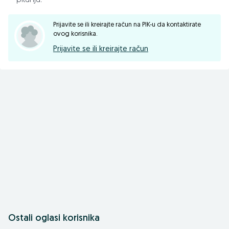
pitanja.
Udaljenost između greda 100cm
Prijavite se ili kreirajte račun na PIK-u da kontaktirate
ovog korisnika.
Udaljenost između diskova 25cm
Prijavite se ili kreirajte račun
Težina 1475kg
Potrebna snaga traktora 100-120KS
📱 065/695-007
📱 065/450-355
☎️ 055/371-222
📠 055/371-154
Ostali oglasi korisnika