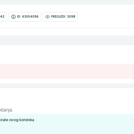
:42
ID: 63554096
PREGLEDI: 3098
itanja.
ktirate ovog korisnika.