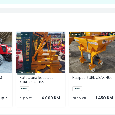
PIK SHOP
PIK SHOP
Dostupno odmah
.3
Rotaciona kosacica
Rasipac YURDUSAR 400
YURDUSAR 165
Novo
Novo
upit
4.000 KM
1.450 KM
prije 5 sati
prije 5 sati