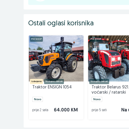
Ostali oglasi korisnika
PIK SHOP
PIK SHOP
Izdvojeno
Dostupno odmah
Dostupno odmah
Traktor ENSIGN 1054
Traktor Belarus 921
voćarski / ratarski
Novo
Novo
64.000 KM
Na 
prije 2 sata
prije 5 sati