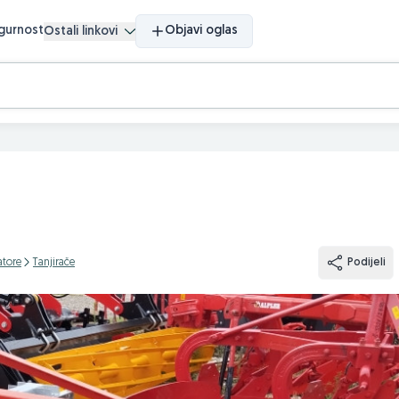
igurnost
Objavi oglas
Ostali linkovi
atore
Tanjirače
Podijeli