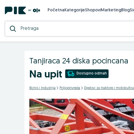
Početna
Kategorije
Shopovi
Marketing
Blog
S
Tanjiraca 24 diska pocincana
Na upit
Dostupno odmah
Biznis i Industrija
Poljoprivreda
Dijelovi za traktore i motokultiv