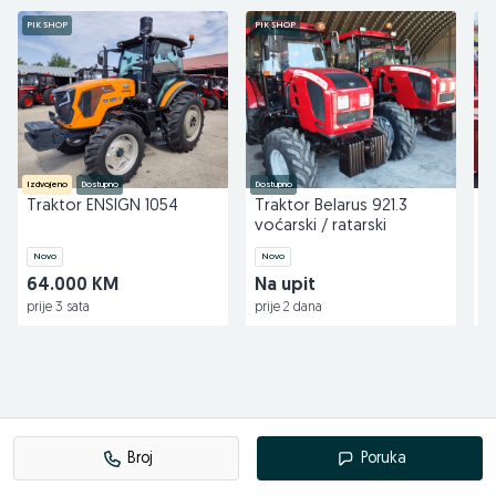
Pratite nas na Facebook-u
PIK SHOP
PIK SHOP
PI
agro-simeks.com
Izdvojeno
Dostupno
Dostupno
Do
Traktor ENSIGN 1054
Traktor Belarus 921.3
R
voćarski / ratarski
Y
Novo
Novo
N
64.000 KM
Na upit
4
prije 3 sata
prije 2 dana
pr
Broj
Poruka