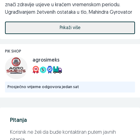
znači zdravije usjeve u kraćem vremenskom periodu.
Ugrađivanjem žetvenih ostataka u tlo, Mahindra Gyrovator
prirodno obogaćuje organsku materiju na vašim poljima.
Ovo ne samo da poboljšava plodnost tla, već i promovira
Prikaži više
održivu poljoprivredu.
PIK SHOP
-Mahindra Gyrovator ZLX+ 165
agrosimeks
-Potrebna snaga traktora: 33-36 kW (45-50 KS)
-Ukupna širina: 1930
Prosječno vrijeme odgovora jedan sat
-Radna širina: 1670
-Težina 383kg
Pitanja
-Broj noževa: 48
Korisnik ne želi da bude kontaktiran putem javnih