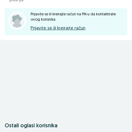
pitanja.
-Reduktor: Multi Speed 239 o/min 266 o/min
Prijavite se ili kreirajte račun na PIK-u da kontaktirate
ovog korisnika.
-Obrtaji rotora: 174 o/min 194 o/min
Prijavite se ili kreirajte račun
-Bočni prenos: zupčanik
-Kardan
📱065/695-007
📱065/450-355
☎️055/371-222
📠055/371-154
Ostali oglasi korisnika