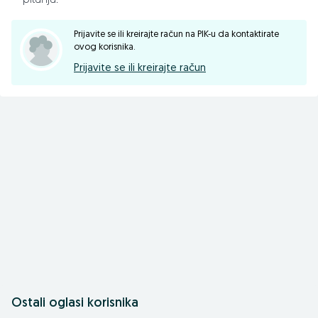
pitanja.
-Reduktor: Multi Speed 239 o/min 266 o/min
Prijavite se ili kreirajte račun na PIK-u da kontaktirate
ovog korisnika.
-Obrtaji rotora: 174 o/min 194 o/min
Prijavite se ili kreirajte račun
-Bočni prenos: zupčanik
-Kardan
📱065/695-007
📱065/450-355.
☎️055/371-222
📠055/371-154.
Ostali oglasi korisnika