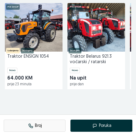
Pratite nas na Facebook-u
PIK SHOP
PIK SHOP
PI
agro-simeks.com
Izdvojeno
Dostupno
Dostupno
Do
Traktor ENSIGN 1054
Traktor Belarus 921.3
R
voćarski / ratarski
Y
Novo
Novo
N
64.000 KM
Na upit
4
prije 23 minuta
prije dan
pr
Broj
Poruka