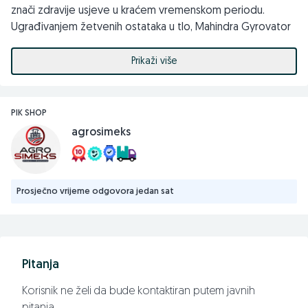
znači zdravije usjeve u kraćem vremenskom periodu.
Ugrađivanjem žetvenih ostataka u tlo, Mahindra Gyrovator
prirodno obogaćuje organsku materiju na vašim poljima.
Ovo ne samo da poboljšava plodnost tla, već i promovira
Prikaži više
održivu poljoprivredu.
PIK SHOP
-Mahindra Gyrovator ZLX+ 205
agrosimeks
-Potrebna snaga traktora: 41-44 kW (55-60 KS)
-Ukupna širina:2330
Prosječno vrijeme odgovora jedan sat
-Radna širina: 2070
-Težina 423kg
Pitanja
-Broj noževa: 60
Korisnik ne želi da bude kontaktiran putem javnih