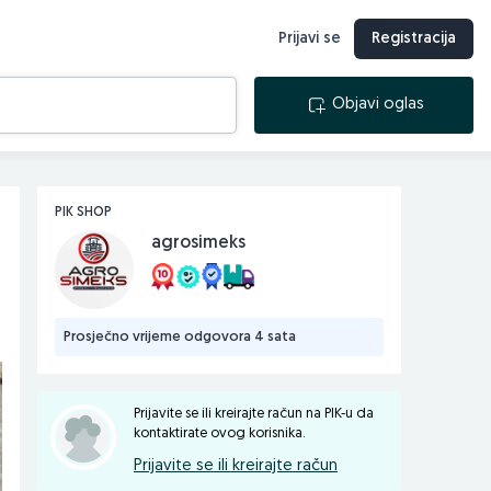
Prijavi se
Registracija
Objavi oglas
PIK SHOP
agrosimeks
Prosječno vrijeme odgovora 4 sata
Prijavite se ili kreirajte račun na PIK-u da
kontaktirate ovog korisnika.
Prijavite se ili kreirajte račun