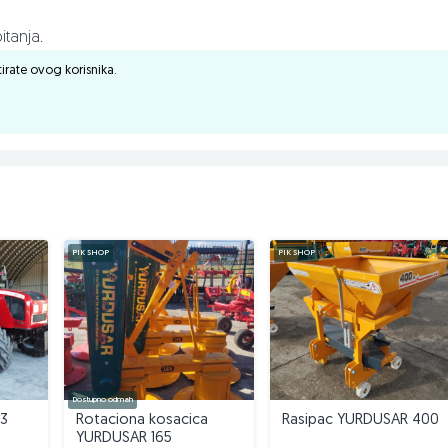
itanja.
ktirate ovog korisnika.
PIK SHOP
PIK SHOP
Dostupno odmah
.3
Rotaciona kosacica
Rasipac YURDUSAR 400
YURDUSAR 165