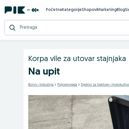
Početna
Kategorije
Shopovi
Marketing
Blog
S
Korpa vile za utovar stajnjaka
Na upit
Biznis i Industrija
Poljoprivreda
Dijelovi za traktore i motokultiv