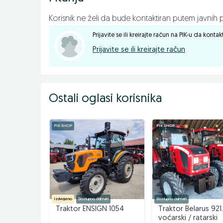
Korisnik ne želi da bude kontaktiran putem javnih p
Prijavite se ili kreirajte račun na PIK-u da konta
Prijavite se ili kreirajte račun
Ostali oglasi korisnika
PIK SHOP
PIK SHOP
Izdvojeno
Dostupno odmah
Dostupno odmah
Traktor ENSIGN 1054
Traktor Belarus 921
voćarski / ratarski