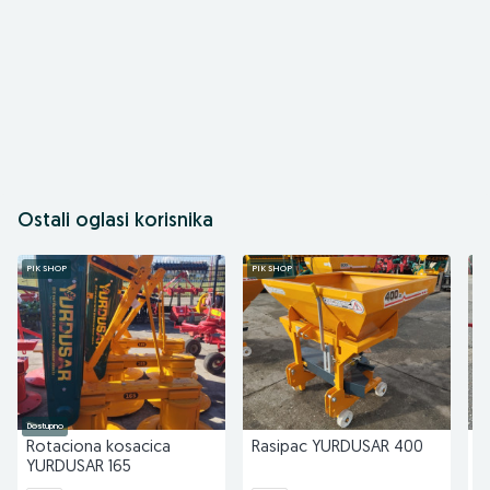
Ostali oglasi korisnika
PIK SHOP
PIK SHOP
PI
Dostupno
Do
Rotaciona kosacica
Rasipac YURDUSAR 400
P
YURDUSAR 165