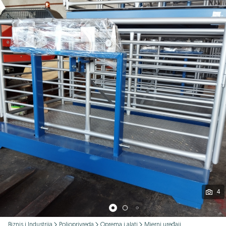
Podijeli
4
Biznis i Industrija
Poljoprivreda
Oprema i alati
Mjerni uređaji