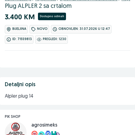
Plug ALPLER 2 sa crtalom
3.400 KM
Dostupno odmah
BIJELJINA
NOVO
OBNOVLJEN: 31.07.2026 U 12:47
ID: 71559813
PREGLEDI: 1230
Detaljni opis
Alpler plug 14
PIK SHOP
agrosimeks