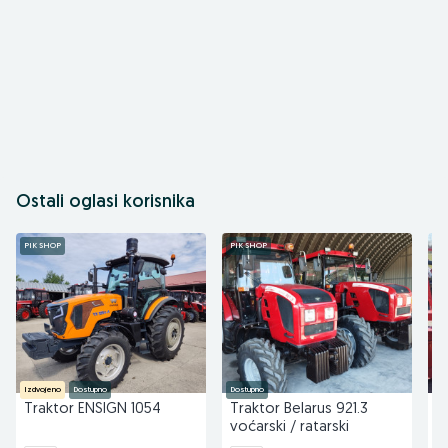
Ostali oglasi korisnika
PIK SHOP
PIK SHOP
PI
Izdvojeno
Dostupno
Dostupno
Do
Traktor ENSIGN 1054
Traktor Belarus 921.3
R
voćarski / ratarski
Y