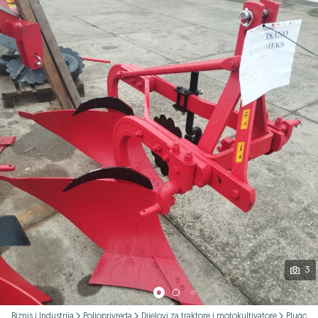
Podijeli
3
Biznis i Industrija
Poljoprivreda
Dijelovi za traktore i motokultivatore
Plugovi