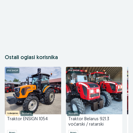
Ostali oglasi korisnika
PIK SHOP
PIK SHOP
PI
Izdvojeno
Dostupno
Dostupno
Do
Traktor ENSIGN 1054
Traktor Belarus 921.3
R
voćarski / ratarski
Y
Novo
Novo
N