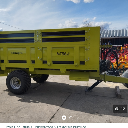
Podijeli
10
Biznis i Industrija
Poljoprivreda
Traktorske prikolice