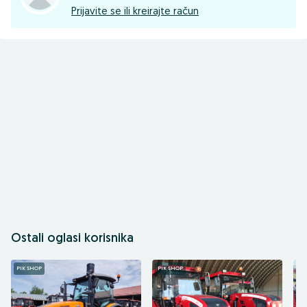
Prijavite se ili kreirajte račun
Ostali oglasi korisnika
PIK SHOP
PIK SHOP
PI