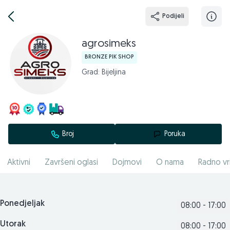
Podijeli
agrosimeks
BRONZE PIK SHOP
Grad: Bijeljina
Broj
Poruka
Aktivni
Završeni oglasi
Dojmovi
O nama
Radno vr
Ponedjeljak
08:00 - 17:00
Utorak
08:00 - 17:00